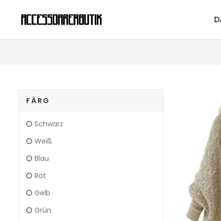
D
FÄRG
Schwarz
Weiß
Blau
Rot
Gelb
Grün