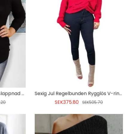
Plusstorlek För Kvinnor Avslappnad Regelbunden Knapptröja
Sexig Jul Regelbunden Rygglös V-ringad Tröja
SEK375.80
.20
SEK505.70