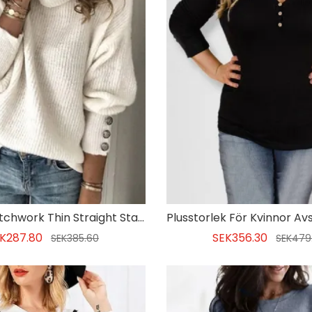
Regular Patchwork Thin Straight Standard Damtröja
K287.80
SEK356.30
SEK385.60
SEK479