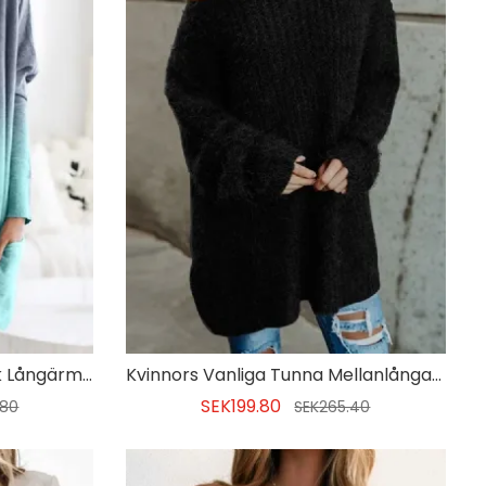
Regular Regular Rund Neck Långärmad Tröja För Kvinnor
Kvinnors Vanliga Tunna Mellanlånga Lösa Tröja
SEK199.80
.80
SEK265.40