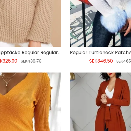
Kvinnors Lapptäcke Regular Regular Turtleneck Långärmad Tröja
K326.90
SEK346.50
SEK438.70
SEK465