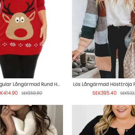
Regular Regular Långärmad Rund Hals Jul Damtröja
Lös Långärmad Hösttröja 
K414.90
SEK395.40
SEK558.80
SEK532