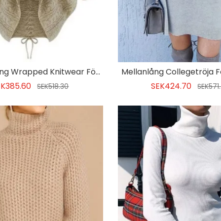
Plain Batwing Wrapped Knitwear För Kvinnor
Mellanlång Collegetröja F
EK385.60
SEK424.70
SEK518.30
SEK571