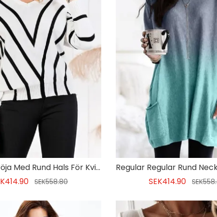
Standardtröja Med Rund Hals För Kvinnor
K414.90
SEK414.90
SEK558.80
SEK558