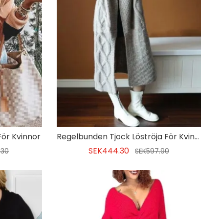
För Kvinnor
Regelbunden Tjock Löströja För Kvinnor
SEK444.30
.30
SEK597.90