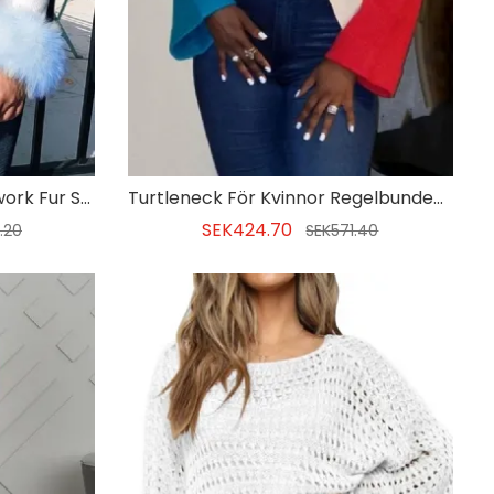
Regular Turtleneck Patchwork Fur Sleeves Damtröja
Turtleneck För Kvinnor Regelbunden Asymmetrisk Långärmad Tröja
SEK424.70
.20
SEK571.40