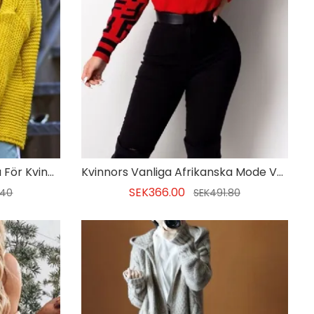
Långärmad Tröja Med Luva För Kvinnor
Kvinnors Vanliga Afrikanska Mode V-ringad Tröja
SEK366.00
.40
SEK491.80