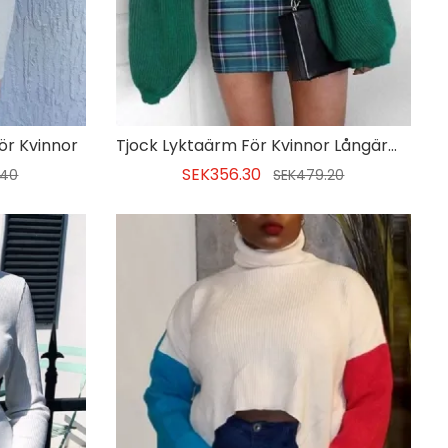
ör Kvinnor
Tjock Lyktaärm För Kvinnor Långärmad Standardtröja
SEK356.30
.40
SEK479.20