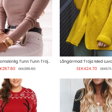
Vanlig Genomskinlig Tunn Tunn Tröja För Kvinnor
K287.80
SEK424.70
SEK385.60
SEK571