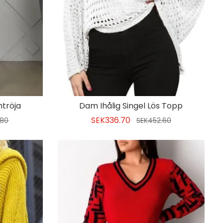
tröja
Dam Ihålig Singel Lös Topp
SEK336.70
.80
SEK452.60