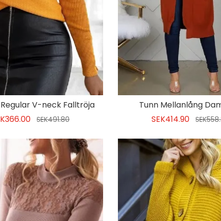
Regular V-neck Falltröja
Tunn Mellanlång Dam
K366.00
SEK414.90
SEK491.80
SEK558