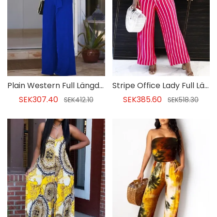
Plain Western Full Längd Straight High Waist Women's Jumpsuit
Stripe Office Lady Full Längd Mid Midja Slim Jumpsuit För Kvinnor
SEK307.40
SEK385.60
SEK412.10
SEK518.30