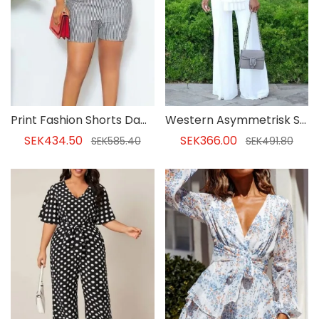
Print Fashion Shorts Dam Slim Straight Jumpsuit
Western Asymmetrisk Smal Jumpsuit Med Hög Midja För Kvinnor
SEK434.50
SEK366.00
SEK585.40
SEK491.80