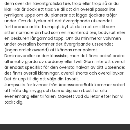
dem över din favoritgrafiska tee, tröja eller tröja så är du
klar! Här är dock ett tips: Se till att din overall passar lite
rymligare uppe om du planerar att lägga tjockare tröjor
under. Om du tycker att det övergripande utseendet
fortfarande är lite frumpigt, byt ut det mot en stil som
sitter närmare din hud som en monterad tee, bodysuit eller
en beskuren långärmad topp. Om du minimerar volymen
under overallen kommer det övergripande utseendet
(ingen ordlek avsedd) att kännas mer polerat.
Denimoveraller är den klassiska, men det finns också andra
alternativ gjorda av corduroy eller twill. Glöm inte att overall
är endast specifikt för den översta halvan av ditt utseende:
det finns overall klänningar, overall shorts och overall byxor.
Det är upp till dig att välja din favorit.
Jumpsuits för kvinnor från AccessoarerButik kommer säkert
att hålla dig snygg och känna dig som bäst för alla
evenemang eller tillfällen. Oavsett vad du letar efter har vi
täckt dig.