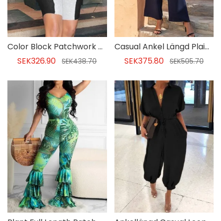
Color Block Patchwork Sexig Slim Straight Damtröja
Casual Ankel Längd Plain Loose Jumpsuit För Kvinnor
SEK326.90
SEK375.80
SEK438.70
SEK505.70