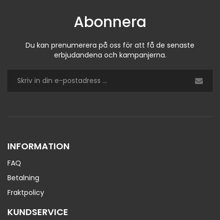
Abonnera
Du kan prenumerera på oss för att få de senaste
erbjudandena och kampanjerna.
INFORMATION
FAQ
Betalning
Fraktpolicy
KUNDSERVICE