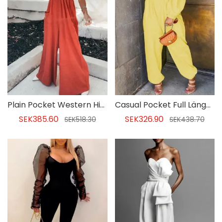
Plain Pocket Western High Waist Slim Jumpsuit För Kvinnor
Casual Pocket Full Längd Lös Jumpsuit För Kvinnor
SEK385.60
SEK326.90
SEK518.30
SEK438.70