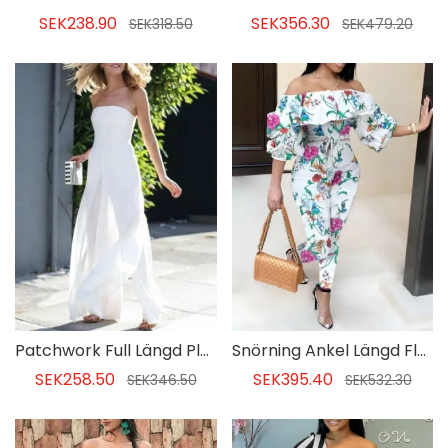
SEK238.90
SEK356.30
SEK318.50
SEK479.20
Patchwork Full Längd Plain Loose Mid Waist Jumpsuit För Kvinnor
Snörning Ankel Längd Floral Slim Pencil Pants Dam Jumpsuit
SEK258.50
SEK395.40
SEK346.50
SEK532.30