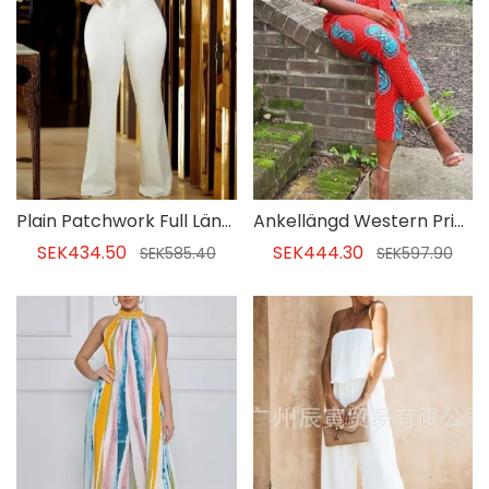
Plain Patchwork Full Längd Dam Slim Straight Jumpsuit
Ankellängd Western Print Straight Women's Slim Jumpsuit
SEK434.50
SEK444.30
SEK585.40
SEK597.90