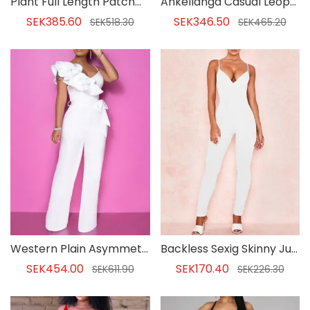
Plant Full Length Patchwork Slim Bellbottoms Jumpsuit För Kvinnor
Ankellängd Casual Leopard Pencil Byxor Smal Dambyxa
SEK385.60
SEK346.50
SEK518.30
SEK465.20
Western Plain Asymmetrisk Hög Midja Smal Jumpsuit För Kvinnor
Backless Sexig Skinny Jumpsuit I Hel Längd
SEK454.00
SEK170.40
SEK611.90
SEK226.30