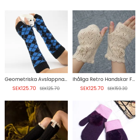
Geometriska Avslappnade Fallhandskar För Akryl
Ihåliga Retro Handskar För Kvinnor
SEK125.70
SEK125.70
SEK125.70
SEK159.30