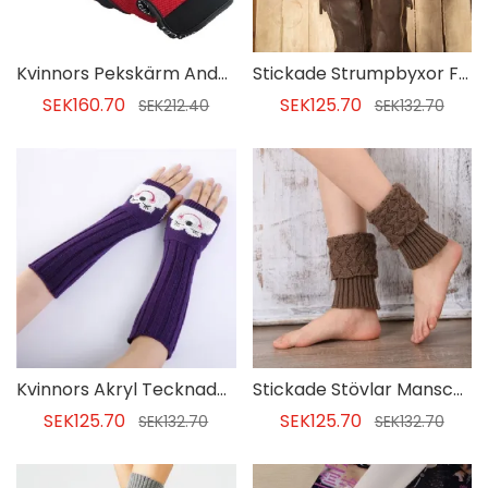
Kvinnors Pekskärm Andningsbara Vantar Cykelhandskar
Stickade Strumpbyxor För Muddar För Kvinnor
SEK160.70
SEK125.70
SEK212.40
SEK132.70
Kvinnors Akryl Tecknade Pekskärm Vinterhandskar
Stickade Stövlar Manschettstrumpor För Kvinnor
SEK125.70
SEK125.70
SEK132.70
SEK132.70