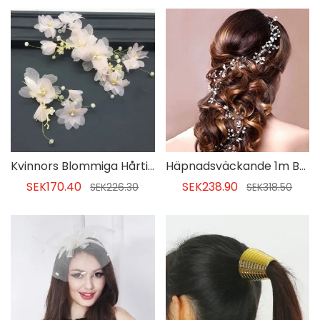
Kvinnors Blommiga Hårtillbehör
Häpnadsväckande 1m Brudens Hårtillbehör För Kvinnor
SEK170.40
SEK238.90
SEK226.30
SEK318.50