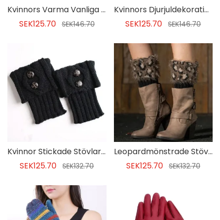
Kvinnors Varma Vanliga Vinterhandskar
Kvinnors Djurjuldekoration Ljusfärg
SEK125.70
SEK125.70
SEK146.70
SEK146.70
Kvinnor Stickade Stövlar Manschetter Fäste Strumpor
Leopardmönstrade Stövlar För Manschettstrumpor
SEK125.70
SEK125.70
SEK132.70
SEK132.70