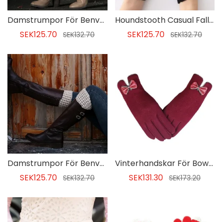
Damstrumpor För Benvärmare
Houndstooth Casual Fallhandskar För Kvinnor
SEK125.70
SEK125.70
SEK132.70
SEK132.70
Damstrumpor För Benvärmare
Vinterhandskar För Bowknot För Kvinnor
SEK125.70
SEK131.30
SEK132.70
SEK173.20