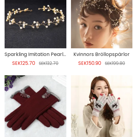
Sparkling Imitation Pearl Rhinestone Women's Hair Accessories
Kvinnors Bröllopspärlor
SEK125.70
SEK150.90
SEK132.70
SEK199.80