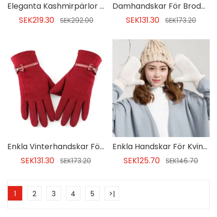
Eleganta Kashmirpärlor Damhandskar För Kvinnor
Damhandskar För Broderiblomma
SEK219.30
SEK131.30
SEK292.00
SEK173.20
Enkla Vinterhandskar För Bowknot
Enkla Handskar För Kvinnor
SEK131.30
SEK125.70
SEK173.20
SEK146.70
1
2
3
4
5
>|