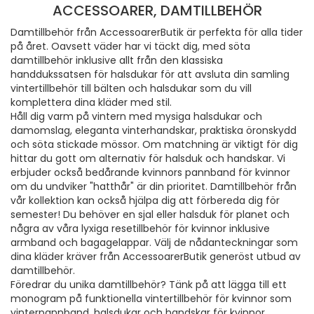
ACCESSOARER, DAMTILLBEHÖR
Damtillbehör från AccessoarerButik är perfekta för alla tider
på året. Oavsett väder har vi täckt dig, med söta
damtillbehör inklusive allt från den klassiska
handdukssatsen för halsdukar för att avsluta din samling
vintertillbehör till bälten och halsdukar som du vill
komplettera dina kläder med stil.
Håll dig varm på vintern med mysiga halsdukar och
damomslag, eleganta vinterhandskar, praktiska öronskydd
och söta stickade mössor. Om matchning är viktigt för dig
hittar du gott om alternativ för halsduk och handskar. Vi
erbjuder också bedårande kvinnors pannband för kvinnor
om du undviker "hatthår" är din prioritet. Damtillbehör från
vår kollektion kan också hjälpa dig att förbereda dig för
semester! Du behöver en sjal eller halsduk för planet och
några av våra lyxiga resetillbehör för kvinnor inklusive
armband och bagagelappar. Välj de nådanteckningar som
dina kläder kräver från AccessoarerButik generöst utbud av
damtillbehör.
Föredrar du unika damtillbehör? Tänk på att lägga till ett
monogram på funktionella vintertillbehör för kvinnor som
vinterpannband, halsdukar och handskar för kvinnor.