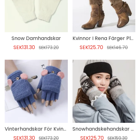
Snow Damhandskar
Kvinnor I Rena Färger Plyschkängor Manschettstrumpor
SEK131.30
SEK125.70
SEK173.20
SEK146.70
Vinterhandskar För Kvinnor
Snowhandskehandskar För Kvinnor
SEK131.30
SEK125.70
SEK173.20
SEK159.30