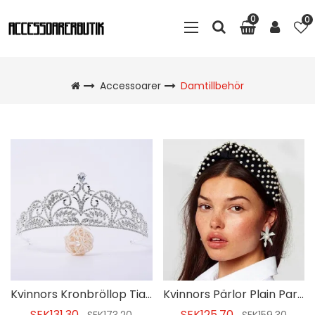
0
0
Accessoarer
Damtillbehör
Kvinnors Kronbröllop Tiara För Brud
Kvinnors Pärlor Plain Party Hair Accessories
SEK131.30
SEK125.70