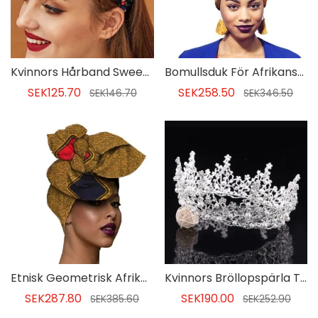
Kvinnors Hårband Sweet Anniversary Hair Accessories
Bomullsduk För Afrikansk Tryck För Kvinnor
SEK125.70
SEK258.50
SEK146.70
SEK346.50
Etnisk Geometrisk Afrikansk Mönstrad Halsduk För Kvinnor
Kvinnors Bröllopspärla Tiara Hårtillbehör
SEK287.80
SEK190.00
SEK385.60
SEK252.90