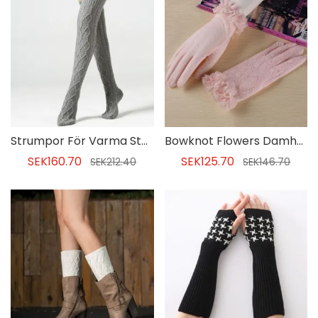
Strumpor För Varma Stövlar För Kvinnor
Bowknot Flowers Damhandskar
SEK160.70
SEK125.70
SEK212.40
SEK146.70