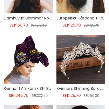
Damhuvud Blommor Romantisk Gåvahårtillbehör
Europeiskt Hårband Tillbehör För Hårband
SEK160.70
SEK125.70
SEK212.40
SEK125.70
Kvinnor I Afrikansk Stil Bomullshårtillbehör
Kvinnors Shinning Barockstil Brudens Hårtillbehör
SEK248.70
SEK125.70
SEK332.50
SEK159.30