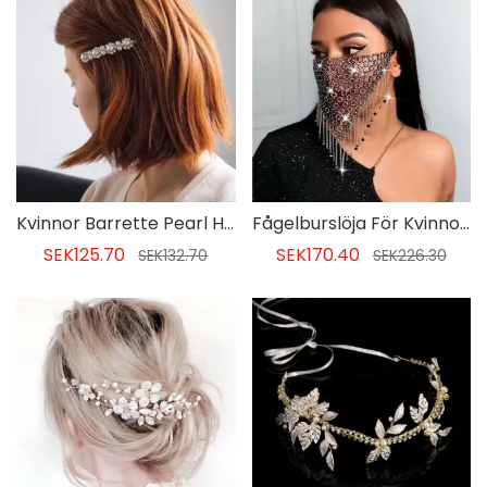
Kvinnor Barrette Pearl Hair Accessories
Fågelburslöja För Kvinnor European Prom Hair Accessories
SEK125.70
SEK170.40
SEK132.70
SEK226.30