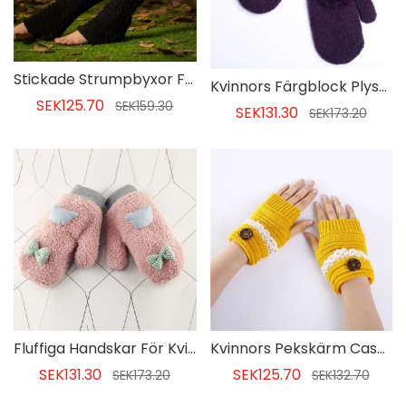
Stickade Strumpbyxor För Kvinnor
Kvinnors Färgblock Plysch Vinterhandskar
SEK125.70
SEK159.30
SEK131.30
SEK173.20
Fluffiga Handskar För Kvinnor
Kvinnors Pekskärm Casual Vinterhandskar
SEK131.30
SEK125.70
SEK173.20
SEK132.70