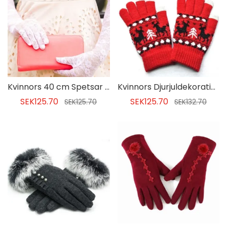
Kvinnors 40 cm Spetsar Eleganta Damhandskar
Kvinnors Djurjuldekorationstillbehör
SEK125.70
SEK125.70
SEK125.70
SEK132.70