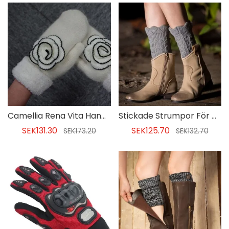
Camellia Rena Vita Handskar För Kvinnor
Stickade Strumpor För Muddar För Kvinnor
SEK131.30
SEK125.70
SEK173.20
SEK132.70