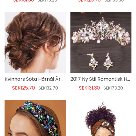
SEK173.20
SEK159.30
Kvinnors Söta Hårnål Årsdag Hårtillbehör
2017 Ny Stil Romantisk Heljuvelerad Hårtillbehör För Kvinnor
SEK125.70
SEK131.30
SEK132.70
SEK173.20