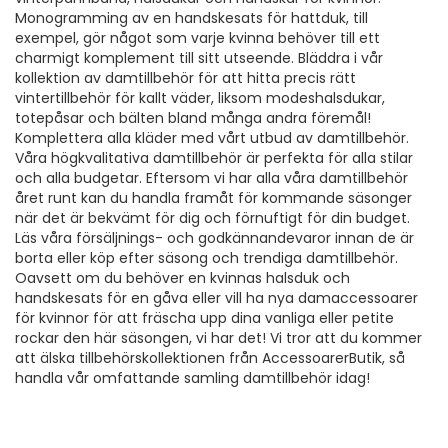
Monogramming av en handskesats för hattduk, till
exempel, gör något som varje kvinna behöver till ett
charmigt komplement till sitt utseende. Bläddra i vår
kollektion av damtillbehör för att hitta precis rätt
vintertillbehör för kallt väder, liksom modeshalsdukar,
totepåsar och bälten bland många andra föremål!
Komplettera alla kläder med vårt utbud av damtillbehör.
Våra högkvalitativa damtillbehör är perfekta för alla stilar
och alla budgetar. Eftersom vi har alla våra damtillbehör
året runt kan du handla framåt för kommande säsonger
när det är bekvämt för dig och förnuftigt för din budget.
Läs våra försäljnings- och godkännandevaror innan de är
borta eller köp efter säsong och trendiga damtillbehör.
Oavsett om du behöver en kvinnas halsduk och
handskesats för en gåva eller vill ha nya damaccessoarer
för kvinnor för att fräscha upp dina vanliga eller petite
rockar den här säsongen, vi har det! Vi tror att du kommer
att älska tillbehörskollektionen från AccessoarerButik, så
handla vår omfattande samling damtillbehör idag!