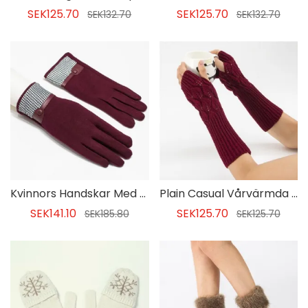
SEK125.70
SEK125.70
SEK132.70
SEK132.70
Kvinnors Handskar Med Varma Prickar I Bomull
Plain Casual Vårvärmda Handskar För Kvinnor
SEK141.10
SEK125.70
SEK185.80
SEK125.70