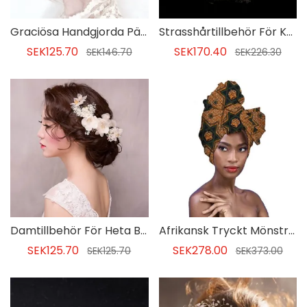
Graciösa Handgjorda Pärlor För Kvinnor
Strasshårtillbehör För Kvinnor
SEK125.70
SEK170.40
SEK146.70
SEK226.30
Damtillbehör För Heta Blommor För Brudar
Afrikansk Tryckt Mönstrad Halsduk För Etnisk Bomull
SEK125.70
SEK278.00
SEK125.70
SEK373.00