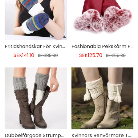
Fritidshandskar För Kvinnor Med Avslappnad Rand
Fashionabla Pekskärm Pu-hårbollshandskar För Kvinnor
SEK141.10
SEK125.70
SEK185.80
SEK159.30
Dubbelfärgade Strumpor För Benvärmare
Kvinnors Benvärmare Tofsar Strumpor