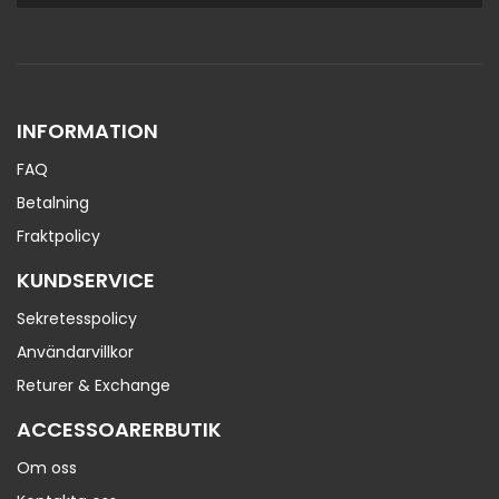
INFORMATION
FAQ
Betalning
Fraktpolicy
KUNDSERVICE
Sekretesspolicy
Användarvillkor
Returer & Exchange
ACCESSOARERBUTIK
Om oss