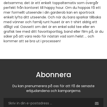
detsamma; det är ett enkelt toppalternativ som övergår
perfekt från kontoret till happy hour. Om du hoppas få ett
mer formellt utseende i din garderob kan en sportrock
enkelt lyfta ditt utseende. Och när du bara sparkar tillbaka
med vänner och familj runt huset är en t-shirt aldrig ett
dåligt val. Oavsett om det är en enkel solid tee eller en
grafisk tee med ditt favoritsportlag, band eller film på, är du
säker på att vara redo för nästan vad som helst ... och
kommer att se bra ut i processen!
Abonnera
Du kan prenumerera på oss för att få de senaste
erbjudandena och kampanjerna.