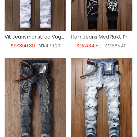
Vit Jeansmönstrad Vogue Slim Jeans
Herr Jeans Med Rakt Tryck Och Dragkedja
SEK356.30
SEK434.50
SEK479.20
SEK585.40