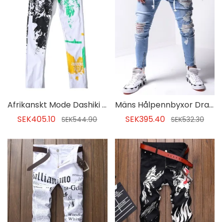
Afrikanskt Mode Dashiki Dragkedja Rak Färg Midja Midja Jeans
Mäns Hålpennbyxor Dragkedja Sports Jeans
SEK405.10
SEK395.40
SEK544.90
SEK532.30