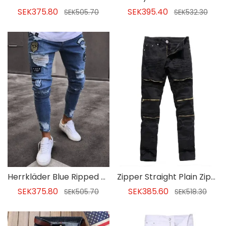
SEK375.80
SEK395.40
SEK505.70
SEK532.30
Herrkläder Blue Ripped Worn Skinny Jeans
Zipper Straight Plain Zipper Mid Waist Men's Jeans
SEK375.80
SEK385.60
SEK505.70
SEK518.30