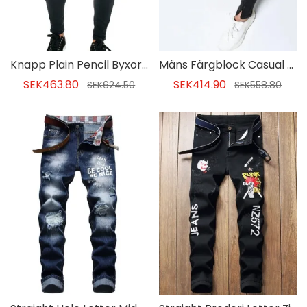
Knapp Plain Pencil Byxor Herr Jeans
Mäns Färgblock Casual Jeans
SEK463.80
SEK414.90
SEK624.50
SEK558.80