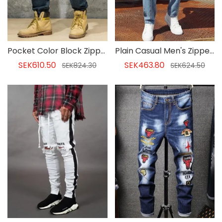
Pocket Color Block Zipper Herr Jeans
Plain Casual Men's Zipper Jeans
SEK610.50
SEK463.80
SEK824.30
SEK624.50