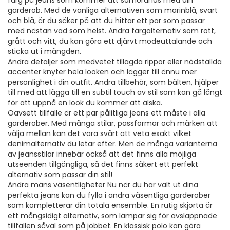
färg på jeans som kommer att samordnas med din
garderob. Med de vanliga alternativen som marinblå, svart
och blå, är du säker på att du hittar ett par som passar
med nästan vad som helst. Andra färgalternativ som rött,
grått och vitt, du kan göra ett djärvt modeuttalande och
sticka ut i mängden.
Andra detaljer som medvetet tillagda rippor eller nödställda
accenter knyter hela looken och lägger till ännu mer
personlighet i din outfit. Andra tillbehör, som bälten, hjälper
till med att lägga till en subtil touch av stil som kan gå långt
för att uppnå en look du kommer att älska.
Oavsett tillfälle är ett par pålitliga jeans ett måste i alla
garderober. Med många stilar, passformar och märken att
välja mellan kan det vara svårt att veta exakt vilket
denimalternativ du letar efter. Men de många varianterna
av jeansstilar innebär också att det finns alla möjliga
utseenden tillgängliga, så det finns säkert ett perfekt
alternativ som passar din stil!
Andra mäns väsentligheter Nu när du har valt ut dina
perfekta jeans kan du fylla i andra väsentliga garderober
som kompletterar din totala ensemble. En rutig skjorta är
ett mångsidigt alternativ, som lämpar sig för avslappnade
tillfällen såväl som på jobbet. En klassisk polo kan göra