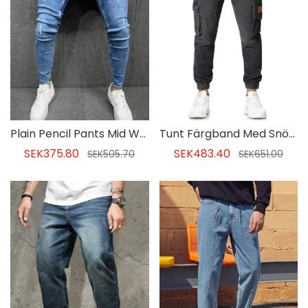
Plain Pencil Pants Mid Waist European Men's Jeans
Tunt Färgband Med Snörning I Midjan Midja För Män
SEK375.80
SEK483.40
SEK505.70
SEK651.00