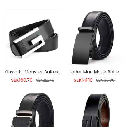
Klassiskt Mönster Bältesbälte För Män
Läder Män Mode Bälte
SEK160.70
SEK141.10
SEK212.40
SEK185.80