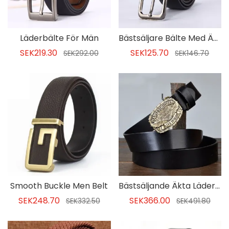
Läderbälte För Män
Bästsäljare Bälte Med Äkta Läder Pin Match All Match Belt För Män
SEK219.30
SEK125.70
SEK292.00
SEK146.70
Smooth Buckle Men Belt
Bästsäljande Äkta Läderbälte För Män
SEK248.70
SEK366.00
SEK332.50
SEK491.80