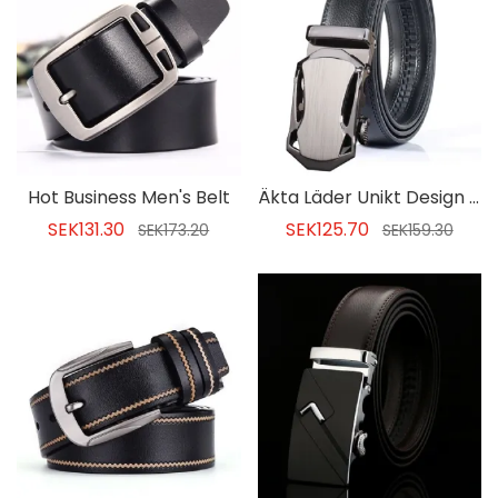
Hot Business Men's Belt
Äkta Läder Unikt Design Herrbälte
SEK131.30
SEK125.70
SEK173.20
SEK159.30