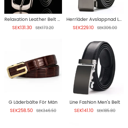
Relaxation Leather Belt För Män
Herrläder Avslappnad Läderbälte
SEK131.30
SEK229.10
SEK173.20
SEK306.00
G Läderbälte För Män
Line Fashion Men's Belt
SEK258.50
SEK141.10
SEK346.50
SEK185.80