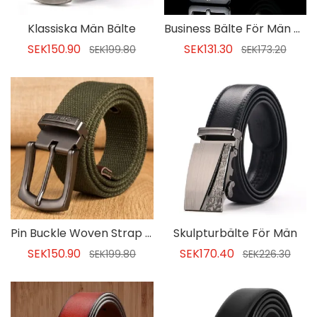
Klassiska Män Bälte
Business Bälte För Män På Andra Våningen
SEK150.90
SEK131.30
SEK199.80
SEK173.20
Pin Buckle Woven Strap Men's Belt
Skulpturbälte För Män
SEK150.90
SEK170.40
SEK199.80
SEK226.30