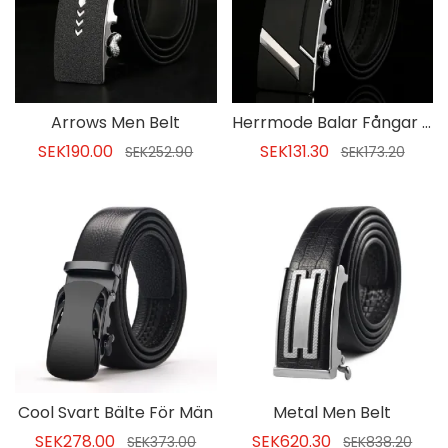
Arrows Men Belt
Herrmode Balar Fångar Läderbälte
SEK190.00
SEK131.30
SEK252.90
SEK173.20
Cool Svart Bälte För Män
Metal Men Belt
SEK278.00
SEK620.30
SEK373.00
SEK838.20