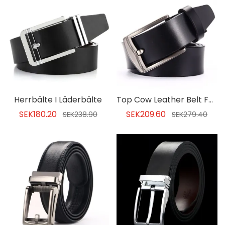
Herrbälte I Läderbälte
Top Cow Leather Belt För Män
SEK180.20
SEK209.60
SEK238.90
SEK279.40