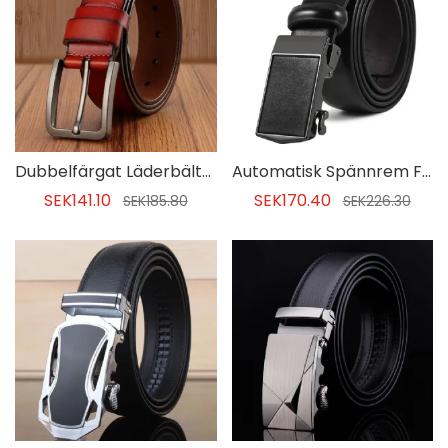
Dubbelfärgat Läderbälte För Män
Automatisk Spännrem För Män
SEK141.10
SEK170.40
SEK185.80
SEK226.30