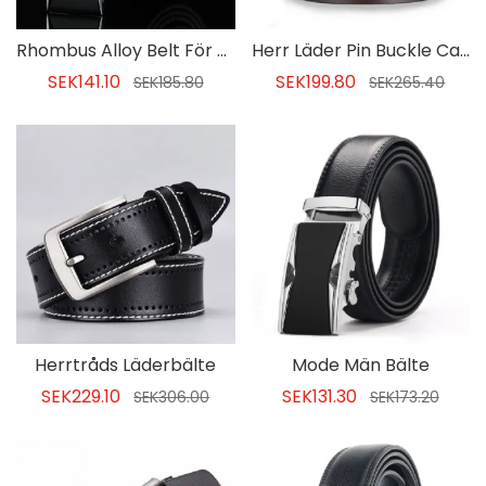
Rhombus Alloy Belt För Män
Herr Läder Pin Buckle Casual Belt
SEK141.10
SEK199.80
SEK185.80
SEK265.40
Herrtråds Läderbälte
Mode Män Bälte
SEK229.10
SEK131.30
SEK306.00
SEK173.20