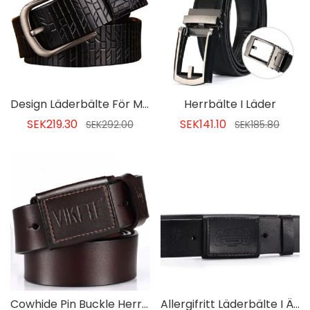
Design Läderbälte För Män
Herrbälte I Läder
SEK219.30
SEK141.10
SEK292.00
SEK185.80
Cowhide Pin Buckle Herr Läderbälte
Allergifritt Läderbälte I Äkta Läder För Smidigt Spänne För Män