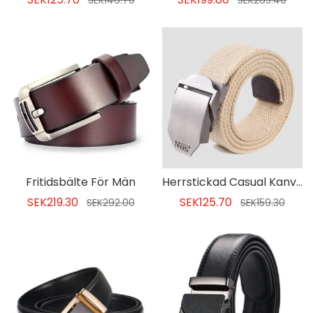
SEK146.70
SEK265.40
Fritidsbälte För Män
Herrstickad Casual Kanvasbälte
SEK219.30
SEK125.70
SEK292.00
SEK159.30