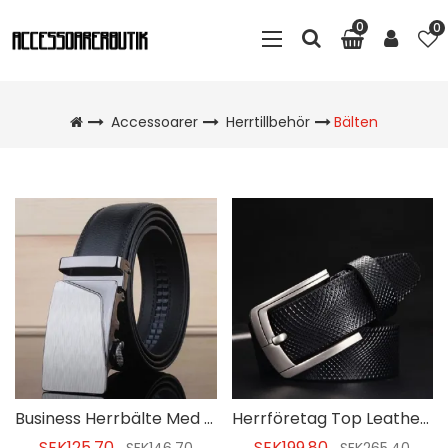
0
0
Accessoarer
Herrtillbehör
Bälten
Business Herrbälte Med Automatisk Spänne
Herrföretag Top Leather Man Belt
SEK125.70
SEK199.80