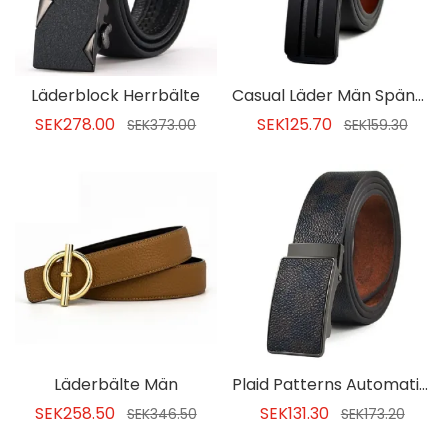
Läderblock Herrbälte
Casual Läder Män Spänne
SEK278.00
SEK125.70
SEK373.00
SEK159.30
Läderbälte Män
Plaid Patterns Automatic Buckle Men's Belt
SEK258.50
SEK131.30
SEK346.50
SEK173.20