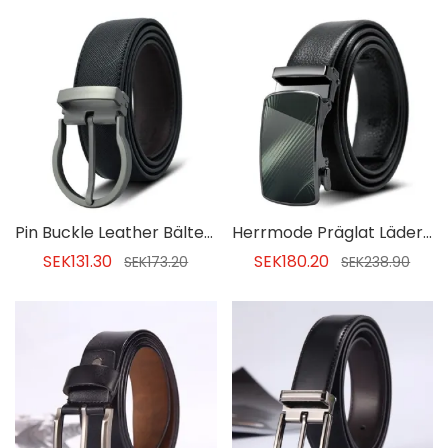
Pin Buckle Leather Bälte För Män
Herrmode Präglat Läder Pu-bälte
SEK131.30
SEK180.20
SEK173.20
SEK238.90