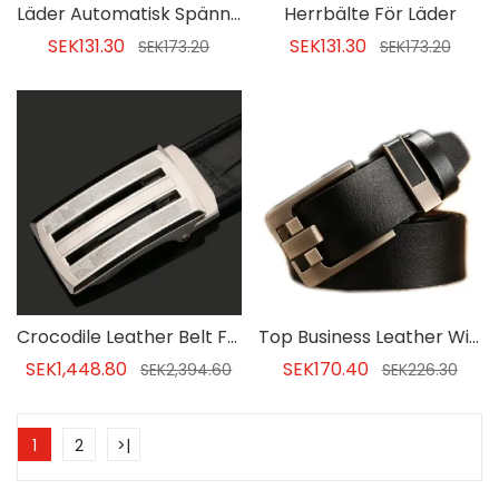
Läder Automatisk Spänne Bälte För Män
Herrbälte För Läder
SEK131.30
SEK131.30
SEK173.20
SEK173.20
Crocodile Leather Belt För Män
Top Business Leather Wide Men Business Belt
SEK1,448.80
SEK170.40
SEK2,394.60
SEK226.30
1
2
>|