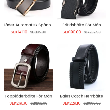
Läder Automatisk Spänne För Herrmode
Fritidsbälte För Män
SEK141.10
SEK190.00
SEK185.80
SEK252.90
Toppläderbälte För Män
Bales Catch Herrbälte
SEK219.30
SEK229.10
SEK292.00
SEK306.00