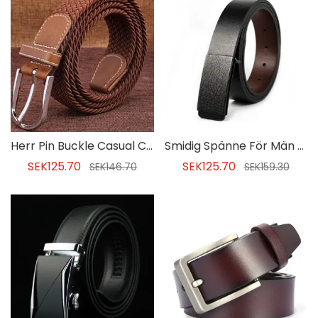
Herr Pin Buckle Casual Canvas Belt
Smidig Spänne För Män Läderbälte
SEK125.70
SEK125.70
SEK146.70
SEK159.30