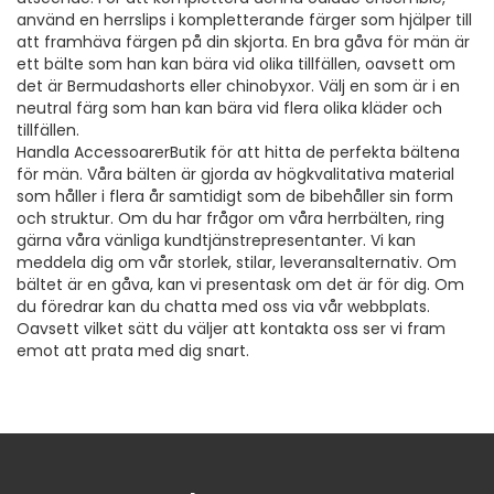
använd en herrslips i kompletterande färger som hjälper till
att framhäva färgen på din skjorta. En bra gåva för män är
ett bälte som han kan bära vid olika tillfällen, oavsett om
det är Bermudashorts eller chinobyxor. Välj en som är i en
neutral färg som han kan bära vid flera olika kläder och
tillfällen.
Handla AccessoarerButik för att hitta de perfekta bältena
för män. Våra bälten är gjorda av högkvalitativa material
som håller i flera år samtidigt som de bibehåller sin form
och struktur. Om du har frågor om våra herrbälten, ring
gärna våra vänliga kundtjänstrepresentanter. Vi kan
meddela dig om vår storlek, stilar, leveransalternativ. Om
bältet är en gåva, kan vi presentask om det är för dig. Om
du föredrar kan du chatta med oss ​​via vår webbplats.
Oavsett vilket sätt du väljer att kontakta oss ser vi fram
emot att prata med dig snart.