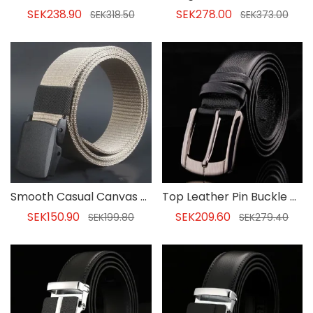
SEK238.90
SEK278.00
SEK318.50
SEK373.00
Smooth Casual Canvas Belt För Män
Top Leather Pin Buckle Bussiness Men Belt
SEK150.90
SEK209.60
SEK199.80
SEK279.40