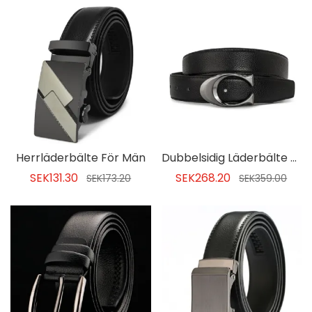
Herrläderbälte För Män
Dubbelsidig Läderbälte För Män
SEK131.30
SEK268.20
SEK173.20
SEK359.00