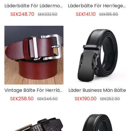
Läderbälte För Lädermode För Män
Läderbälte För Herrlegering För Män
SEK248.70
SEK141.10
SEK332.50
SEK185.80
Vintage Bälte För Herrläder
Läder Business Män Bälte
SEK258.50
SEK190.00
SEK346.50
SEK252.90