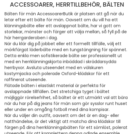
ACCESSOARER, HERRTILLBEHÖR, BÄLTEN
Bälten för män AccessoarerButik är platsen att gå när du
letar efter ett bälte för män. Oavsett om du vill ha ett
klänningsbälte eller ett avslappnat bälte, har vi gott om
storlekar, mönster och färger att välja mellan, så fyll på de
här herrgarderoben i dag.
När du klär dig på jobbet eller ett formellt tillfälle, välj ett
mörkfärgat läderbälte med en tungstängning för spännet.
Detta enkla men sofistikerade bälte ser professionellt ut
med en herrklänningskjorta inbäddad i skräddarsydda
herrbyxor. Avsluta utseendet med en välskuren
kostymjacka och polerade Oxford-klädskor för ett
raffinerat utseende.
Flätade bälten i elastiskt material är perfekta för
avslappnade tillfällen. Det stretchiga tyget i bältet
möjliggör rörelsefrihet, så bältet är ett utmärkt val att bära
när du har på dig jeans för män som gör sysslor runt huset
eller under en omgång fotboll med dina kompisar.
När du väljer din outfit, oavsett om det är en dag- eller
natthändelse, är det viktigt att matcha dina klädskor till
färgen på dina herrklänningsbälten för ett sömlöst, polerat
utseende. För att komplettera denna odlade ensemble,